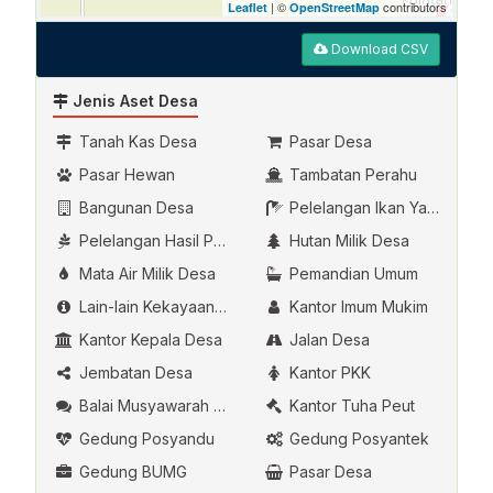
| ©
contributors
Leaflet
OpenStreetMap
Download CSV
Jenis Aset Desa
Tanah Kas Desa
Pasar Desa
Pasar Hewan
Tambatan Perahu
Bangunan Desa
Pelelangan Ikan Yang Dikelola Oleh Desa
Pelelangan Hasil Pertanian
Hutan Milik Desa
Mata Air Milik Desa
Pemandian Umum
Lain-lain Kekayaan Asli Desa
Kantor Imum Mukim
Kantor Kepala Desa
Jalan Desa
Jembatan Desa
Kantor PKK
Balai Musyawarah Desa
Kantor Tuha Peut
Gedung Posyandu
Gedung Posyantek
Gedung BUMG
Pasar Desa