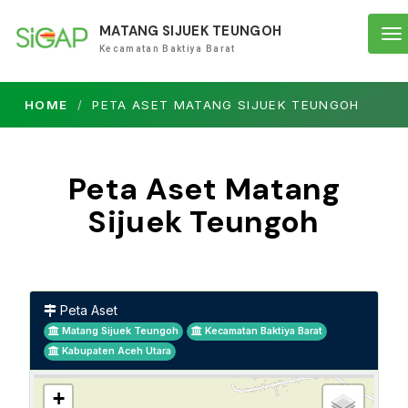
MATANG SIJUEK TEUNGOH
To
Kecamatan Baktiya Barat
na
HOME
PETA ASET MATANG SIJUEK TEUNGOH
Peta Aset Matang
Sijuek Teungoh
Peta Aset
Matang Sijuek Teungoh
Kecamatan Baktiya Barat
Kabupaten Aceh Utara
+